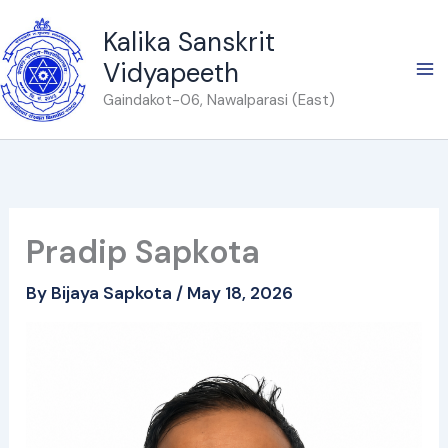
Skip
Kalika Sanskrit
to
Vidyapeeth
content
Gaindakot-06, Nawalparasi (East)
Pradip Sapkota
By
Bijaya Sapkota
/
May 18, 2026